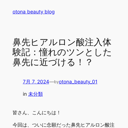
内
otona beauty blog
容
を
ス
キ
鼻先ヒアルロン酸注入体
ッ
験記：憧れのツンとした
プ
鼻先に近づける！？
7月 7, 2024
—
otona_beauty_01
by
in
未分類
皆さん、こんにちは！
今回は、ついに念願だった鼻先ヒアルロン酸注